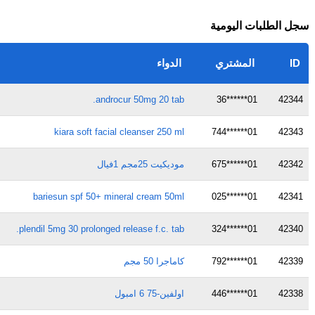
سجل الطلبات اليومية
ID
المشتري
الدواء
androcur 50mg 20 tab.
01******36
42344
kiara soft facial cleanser 250 ml
01******744
42343
42342
01******675
موديكيت 25مجم 1فيال
bariesun spf 50+ mineral cream 50ml
01******025
42341
plendil 5mg 30 prolonged release f.c. tab.
01******324
42340
42339
01******792
كاماجرا 50 مجم
42338
01******446
اولفين-75 6 امبول