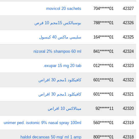
movicol 20 sachets
01******704
42327
42326
01******788
بوسبالكس 15مجم 10 قرص
42325
01******164
سليمي ماكس 40 كبسول
nizoral 2% shampoo 60 ml
01******841
42324
exupar 15 mg 20 tab.
01******012
42323
42322
01******601
كافيكلود 1مجم 30 اقراص
42321
01******601
كافيكلود 1مجم 30 اقراص
42320
11******92
مينالاكس 10 اقراص
unimer ped. isotonic 9% nasal spray 100ml
01******560
42319
haldol decanoas 50 mg/ ml 1 amp
01******800
42318