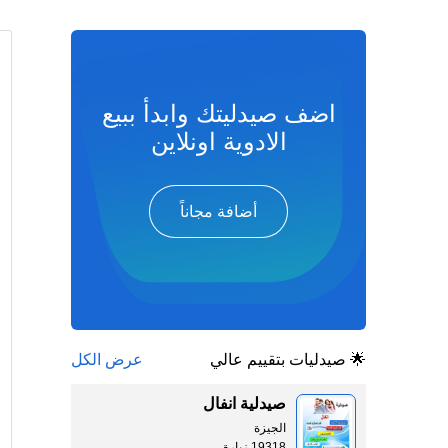
اضف صيدليتك وابدأ ببيع
الادوية اونلاين
أضافة مجاناً
🌟 صيدليات بتقييم عالي
عرض الكل
صيدلية انفال
الجيزة
19318 زيارة