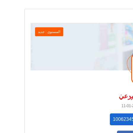
المستوى : جديد
برعي
1006234