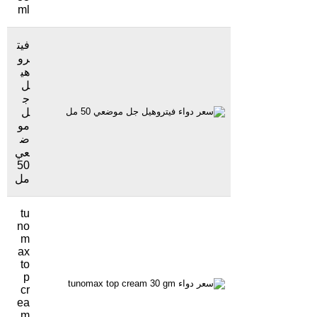
ml
فيت
رو
هي
ل
ج
ل
125 جنيهاً
1527 مشاهدة
مو
ض
عي
50
مل
tu
no
m
ax
to
p
33 جنيهاً
1469 مشاهدة
cr
ea
m