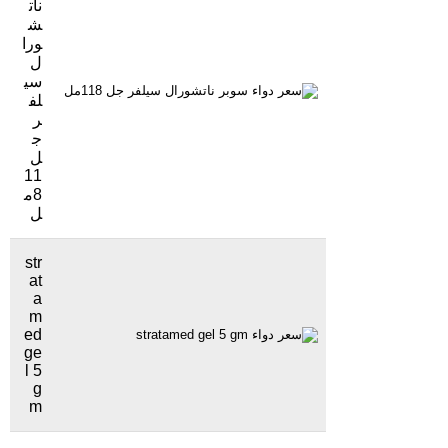
نات
ش
ورا
ل
سي
850 جنيهاً
2264 مشاهدة
لف
ر
ج
ل
11
8م
ل
str
at
a
m
ed
544 جنيهاً
1093 مشاهدة
ge
l 5
g
m