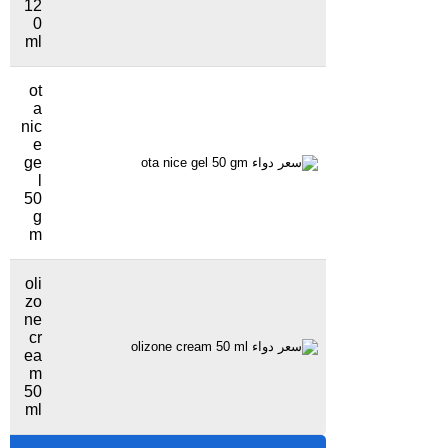
12
0
ml
ot
a
nic
e
ge
25 جنيهاً
694 مشاهدة
l
50
g
m
oli
zo
ne
cr
42 جنيهاً
1091 مشاهدة
ea
m
50
ml