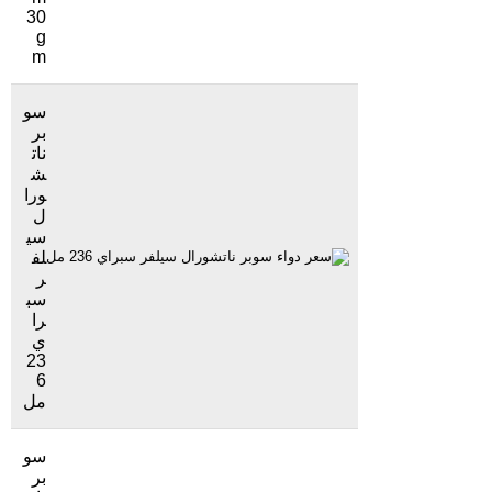
30
g
m
سو
بر
نات
ش
ورا
ل
سي
لف
800 جنيهاً
2955 مشاهدة
ر
سب
را
ي
23
6
مل
سو
بر