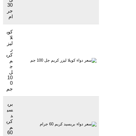
30
جر
ام
كوي
لا
ليز
ر
كري
م
85 جنيهاً
3857 مشاهدة
ج
ل
10
0
جم
بري
سي
د
كري
82 جنيهاً
2455 مشاهدة
م
60