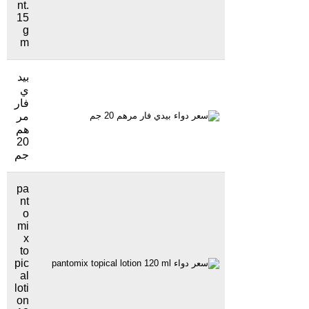
nt.
15
g
m
بيد
ي
فار
مر
10 جنيهاً
1067 مشاهدة
هم
20
جم
pa
nt
o
mi
x
to
pic
25 جنيهاً
609 مشاهدة
al
loti
on