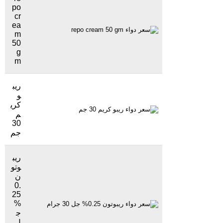
po
cr
ea
38 جنيهاً
1084 مشاهدة
m
50
g
m
ريب
و
كري
38 جنيهاً
2197 مشاهدة
م
30
جم
ريب
وتو
ن
0.
25
%
48 جنيهاً
2080 مشاهدة
ج
ل