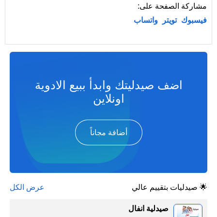
مشاركة الصفحة على:
فيسبوك
تويتر
واتساب
اضف صيدليتك وابدأ ببيع الادوية
اونلاين
أضافة مجاناً
🌟 صيدليات بتقييم عالي
عرض الكل
صيدلية انفال