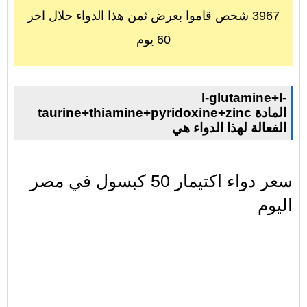
3967 شخص قاموا بعرض ثمن هذا الدواء خلال اخر
60 يوم
l-glutamine+l-
taurine+thiamine+pyridoxine+zinc المادة
الفعالة لهذا الدواء هي
سعر دواء اكتيمار 50 كبسول في مصر
اليوم