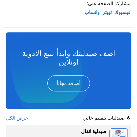
مشاركة الصفحة على:
فيسبوك
تويتر
واتساب
اضف صيدليتك وابدأ ببيع الادوية
اونلاين
أضافة مجاناً
🌟 صيدليات بتقييم عالي
عرض الكل
صيدلية انفال