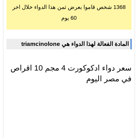
1368 شخص قاموا بعرض ثمن هذا الدواء خلال اخر
60 يوم
triamcinolone المادة الفعالة لهذا الدواء هي
سعر دواء ادكوكورت 4 مجم 10 اقراص
في مصر اليوم