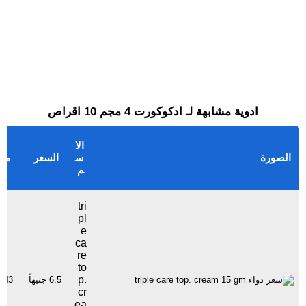
ادوية مشابهة لـ ادكوكورت 4 مجم 10 اقراص
الا
الصورة
س
السعر
مش
م
tri
pl
e
ca
re
to
p.
6.5 جنيهاً
1843 مشا
cr
ea