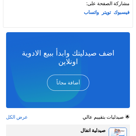
مشاركة الصفحة على:
فيسبوك
تويتر
واتساب
اضف صيدليتك وابدأ ببيع الادوية
اونلاين
أضافة مجاناً
🌟 صيدليات بتقييم عالي
عرض الكل
صيدلية انفال