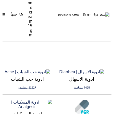
on
e
cr
7.5 جنيهاً
1488 مشا
ea
m
15
g
m
ادوية الاسهال
ادوية حب الشباب
7425 مشاهدة
21227 مشاهدة