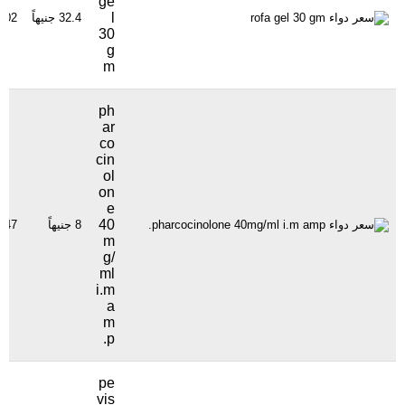
ge
l
32.4 جنيهاً
1102 مشا
30
g
m
ph
ar
co
cin
ol
on
e
40
8 جنيهاً
1447 مشا
m
g/
ml
i.m
a
m
p.
pe
vis