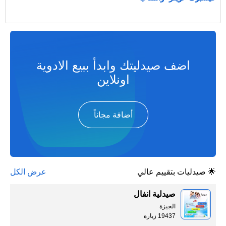
اضف صيدليتك وابدأ ببيع الادوية
اونلاين
أضافة مجاناً
🌟 صيدليات بتقييم عالي
عرض الكل
صيدلية انفال
الجيزة
19437 زيارة