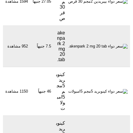
م
27.05 جنيهاً
1594 مشاهدة
30
قر
ص
ake
npa
rk 2
7.5 جنيهاً
952 مشاهدة
mg
20
tab.
كينوب
ريد
5مج
م
46 جنيهاً
1150 مشاهدة
5امب
ولا
ت
كينوب
ريد