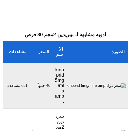
ادوية مشابهة لـ بيبريدين 2مجم 30 قرص
الا
الصورة
السعر
مشاهدات
سم
kino
prid
5mg
/ml
46 جنيهاً
681 مشاهدة
5
amp
.
بيبري
دين
2مج