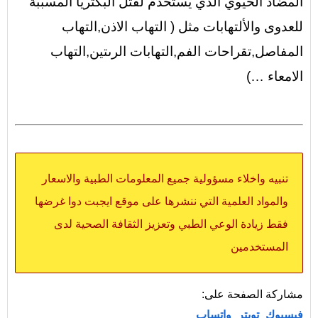
المضاد الحيوي الذي يستخدم لقتل البكتريا المسببة
للعدوى والألتهابات مثل ( التهاب الاذن,التهاب
المفاصل,تقراحات الفم,التهابات الرىتين,التهاب
الامعاء …)
تنبيه واخلاء مسؤولية جميع المعلومات الطبية والاسعار
والمواد العلمية التي ننشرها على موقع ايجبت دوا غرضها
فقط زيادة الوعي الطبي وتعزيز الثقافة الصحية لدى
المستخدمين
مشاركة الصفحة على:
فيسبوك
تويتر
واتساب