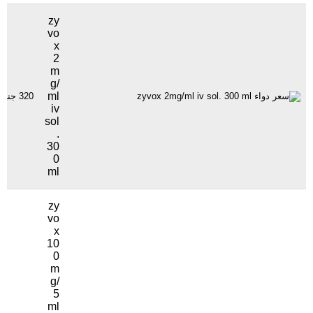
zy
vo
x
2
m
g/
ml
320 جنيهاً
iv
sol
.
30
0
ml
zy
vo
x
10
0
m
g/
5
ml