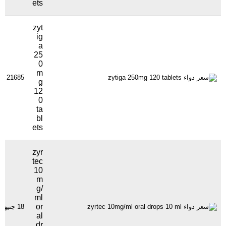
ets
zyt
ig
a
25
0
m
21685 جنيهاً
g
12
0
ta
bl
ets
zyr
tec
10
m
g/
ml
or
18 جنيهاً
al
dr