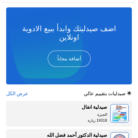
اضف صيدليتك وابدأ ببيع الادوية
اونلاين
أضافة مجاناً
🌟 صيدليات بتقييم عالي
عرض الكل
صيدلية انفال
الجيزة
19318 زيارة
صيدلية الدكتور أحمد فضل الله