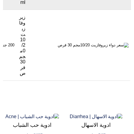
ml
زير
وفا
زي
ت
10
/2
200 جنيهاً
0م
جم
30
قر
ص
ادوية الاسهال
ادوية حب الشباب