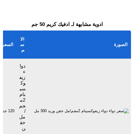
ادوية مشابهة لـ ادفيك كريم 50 جم
الا
الصورة
س
السعر
م
دوا
ء
زيف
وك
سي
نام
2م
جم
/
120 جنيهاً
مل
حق
ن
وري