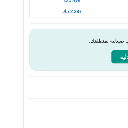
5.490 د.أ
2.387 د.ك
ب صيدلية بمنطقتك.
ية