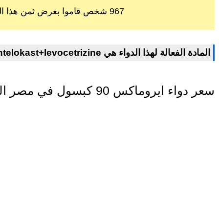
967 شخص قاموا بعرض ثمن هذا الدواء خلال اخر 60 يوم
montelokast+levocetrizine المادة الفعالة لهذا الدواء هي
سعر دواء ايروماكس 90 كبسول في مصر اليوم