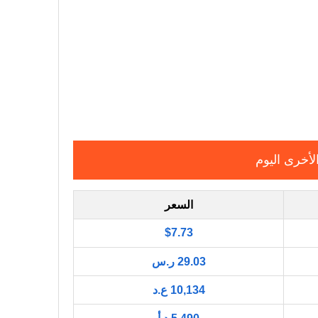
لأخرى اليوم
السعر
$7.73
29.03 ر.س
10,134 ع.د