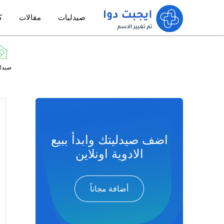
صيدليات
مقالات
ك
صيدل
اضف صيدليتك وابدأ ببيع
الادوية اونلاين
أضافة مجاناً