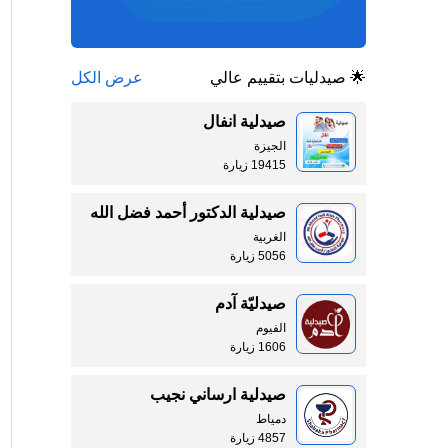
🌟 صيدليات بتقييم عالي
عرض الكل
صيدلية انفال
الجيزة
19415 زيارة
صيدلية الدكتور أحمد فضل الله
الغربية
5056 زيارة
صيدليّة آدم
الفيوم
1606 زيارة
صيدلية ارساني نجيب
دمياط
4857 زيارة