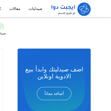
صيدليات
مقالات
ك
صيدل
اضف صيدليتك وابدأ ببيع
الادوية اونلاين
أضافة مجاناً