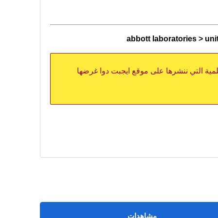
abbott laboratories > un
علمية التي ننشرها على موقع ايجبت دوا غرضها
مشاهدات