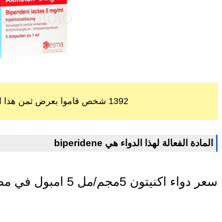
1392 شخص قاموا بعرض ثمن هذا الدواء خلال اخر 60 يوم
biperidene المادة الفعالة لهذا الدواء هي
سعر دواء اكنيتون 5مجم/مل 5 امبول في مصر اليوم