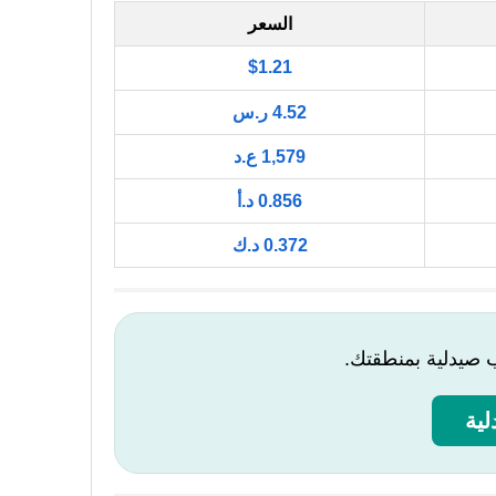
السعر
$1.21
4.52 ر.س
1,579 ع.د
0.856 د.أ
0.372 د.ك
ب صيدلية بمنطقتك.
ية