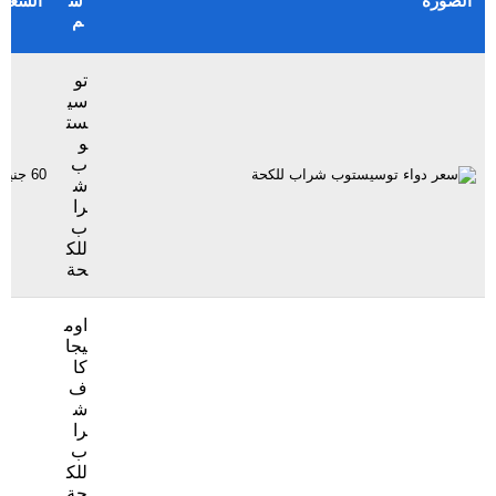
الصورة
س
السعر
م
تو
سي
ست
و
ب
60 جنيهاً
ش
را
ب
للك
حة
اوم
يجا
كا
ف
ش
را
ب
للك
حة