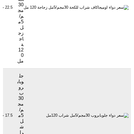
30
22.5 جنيهاً
مج
م/
5م
ل
زج
اج
ة
12
0
مل
جل
وباب
رو
ب
30
مج
م/
5م
17.5 جنيهاً
ل
ش
را