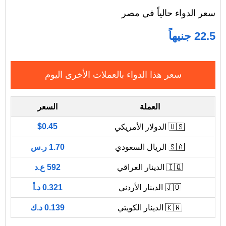
سعر الدواء حالياً في مصر
22.5 جنيهاً
سعر هذا الدواء بالعملات الأخرى اليوم
العملة
السعر
$0.45
🇺🇸 الدولار الأمريكي
🇸🇦 الريال السعودي
1.70 ر.س
🇮🇶 الدينار العراقي
592 ع.د
🇯🇴 الدينار الأردني
0.321 د.أ
🇰🇼 الدينار الكويتي
0.139 د.ك