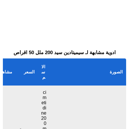
ادوية مشابهة لـ سيميتادين سيد 200 ملل 50 اقراص
الا
الصورة
س
السعر
مشاهد
م
ci
m
eti
di
ne
20
0
m