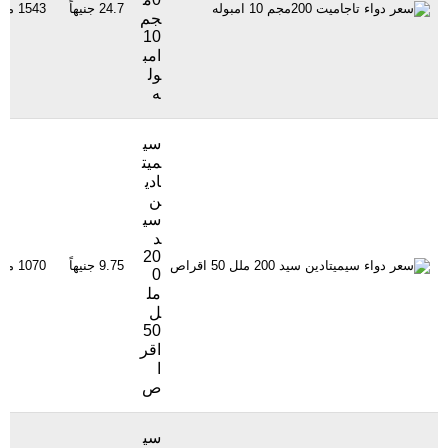
24.7 جنيهاً
1543 مشاهدة
جم
10
امب
ول
ه
سي
ميت
ادي
ن
سي
د
20
9.75 جنيهاً
1070 مشاهدة
0
مل
ل
50
اقر
ا
ص
سي