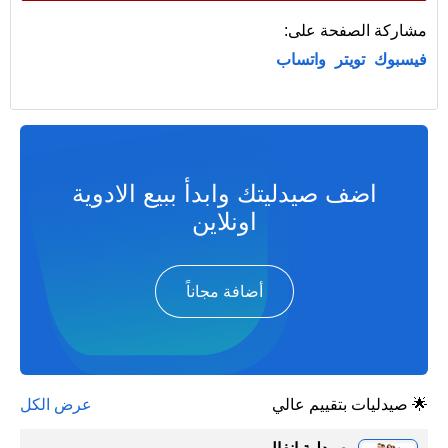
مشاركة الصفحة على:
فيسبوك
تويتر
واتساب
اضف صيدليتك وابدأ ببيع الادوية
اونلاين
أضافة مجاناً
🌟 صيدليات بتقييم عالي
عرض الكل