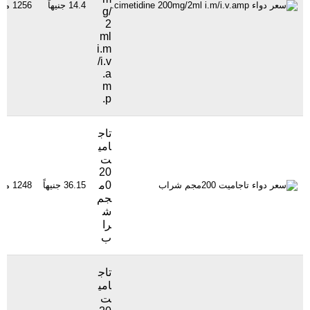
14.4 جنيهاً
1256 مشاهدة
g/
2
ml
i.m
/i.v
.a
m
p.
تاج
امي
ت
20
0م
36.15 جنيهاً
1248 مشاهدة
جم
ش
را
ب
تاج
امي
ت