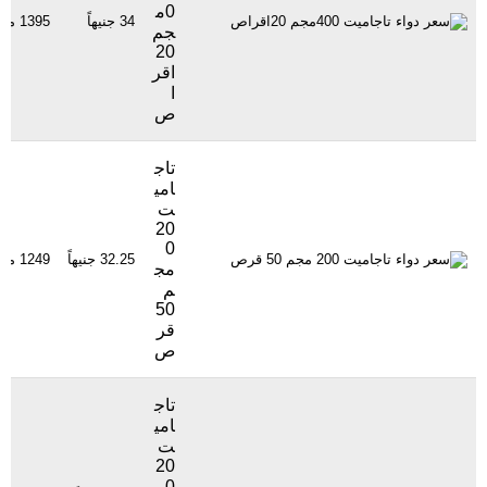
0م
34 جنيهاً
1395 مشاهدة
جم
20
اقر
ا
ص
تاج
امي
ت
20
0
32.25 جنيهاً
1249 مشاهدة
مج
م
50
قر
ص
تاج
امي
ت
20
0م