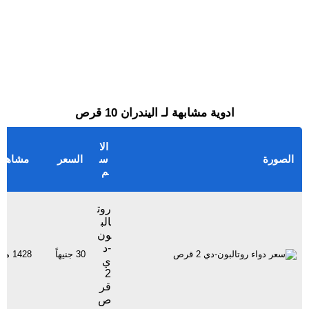
ادوية مشابهة لـ اليندران 10 قرص
الا
الصورة
س
السعر
مشاهد
م
روت
الب
ون
-د
30 جنيهاً
1428 مشاهدة
ي
2
قر
ص