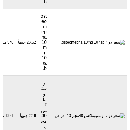
b.
ost
eo
m
ep
ha
10
23.52 جنيهاً
576 مشاهدة
m
g
10
ta
b.
او
ست
يو
ما
ك
س
40
22.8 جنيهاً
1371 مشاهدة
مج
م