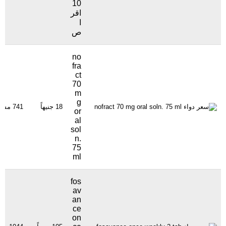
10
اقر
ا
ص
no
fra
ct
70
m
g
18 جنيهاً
741 مشاهدة
or
al
sol
n.
75
ml
fos
av
an
ce
on