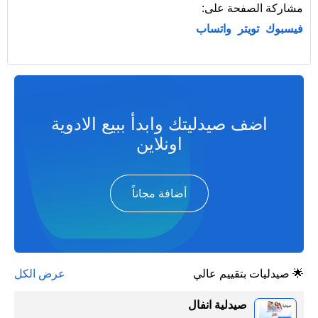
مشاركة الصفحة على:
فيسبوك
تويتر
واتساب
اضف صيدليتك وابدأ ببيع الادوية
اونلاين
أضافة مجاناً
🌟 صيدليات بتقييم عالي
عرض الكل
صيدلية انفال