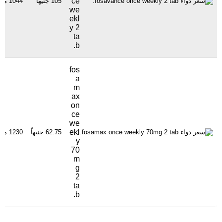
ce
105 جنيهاً
1044 مشاهدة
we
ekl
y 2
ta
b.
fos
a
m
ax
on
ce
we
ekl
62.75 جنيهاً
1230 مشاهدة
y
70
m
g
2
ta
b.