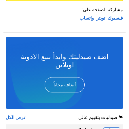
مشاركة الصفحة على:
فيسبوك
تويتر
واتساب
اضف صيدليتك وابدأ ببيع الادوية
اونلاين
أضافة مجاناً
🌟 صيدليات بتقييم عالي
عرض الكل