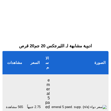
ادوية مشابهة لـ الليرجكس 20 جم20 قرص
الا
الصورة
س
السعر
مشاهدات
م
e
m
er
al
5
pa
ed
2.75 جنيهاً
565 مشاهدة