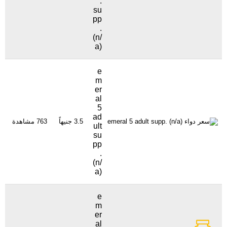
.
su
pp
.
(n/
a)
e
m
er
al
5
ad
3.5 جنيهاً
763 مشاهدة
ult
su
pp
.
(n/
a)
e
m
er
al