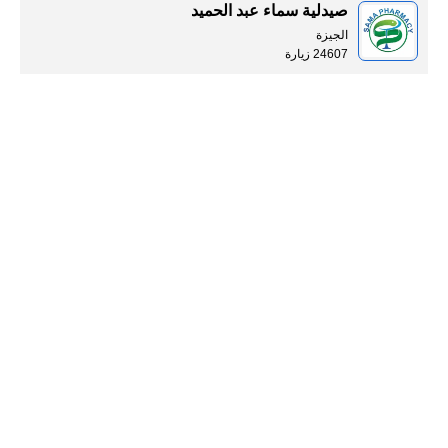
صيدلية سماء عبد الحميد
الجيزة
24607 زيارة