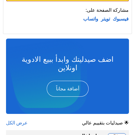
مشاركة الصفحة على:
فيسبوك
تويتر
واتساب
اضف صيدليتك وابدأ ببيع الادوية
اونلاين
أضافة مجاناً
🌟 صيدليات بتقييم عالي
عرض الكل