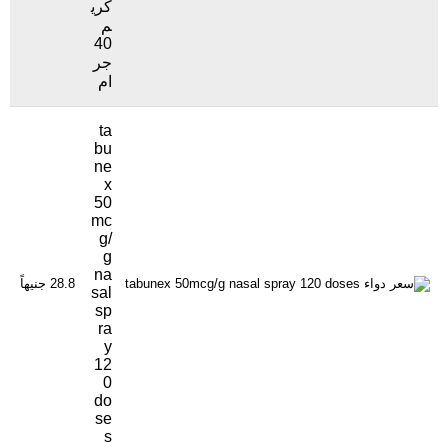
كري
م
40
جر
ام
ta
bu
ne
x
50
mc
g/
g
na
28.8 جنيهاً
42
sal
sp
ra
y
12
0
do
se
s