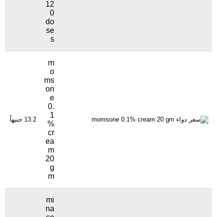
12
0
do
se
s
m
o
ms
on
e
0.
1
13.2 جنيهاً
44
%
cr
ea
m
20
g
m
mi
na