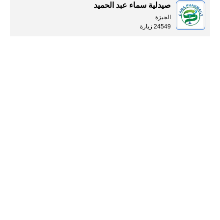
صيدلية سماء عبد الحميد
الجيزة
24549 زيارة