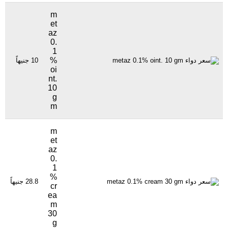
m
et
az
0.
1
%
10 جنيهاً
57
oi
nt.
10
g
m
m
et
az
0.
1
%
28.8 جنيهاً
04
cr
ea
m
30
g