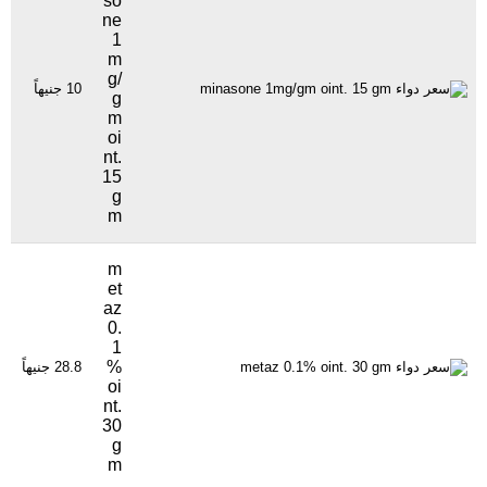
so
ne
1
m
g/
10 جنيهاً
82
g
m
oi
nt.
15
g
m
m
et
az
0.
1
%
28.8 جنيهاً
59
oi
nt.
30
g
m