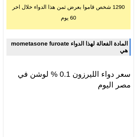
1290 شخص قاموا بعرض ثمن هذا الدواء خلال اخر
60 يوم
mometasone furoate المادة الفعالة لهذا الدواء
هي
سعر دواء الليرزون 0.1 % لوشن في
مصر اليوم