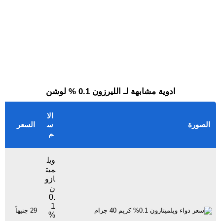
ادوية مشابهة لـ الليرزون 0.1 % لوشن
الا
الصورة
س
السعر
م
ويل
ميت
ازو
ن
0.
1
29 جنيهاً
42
%