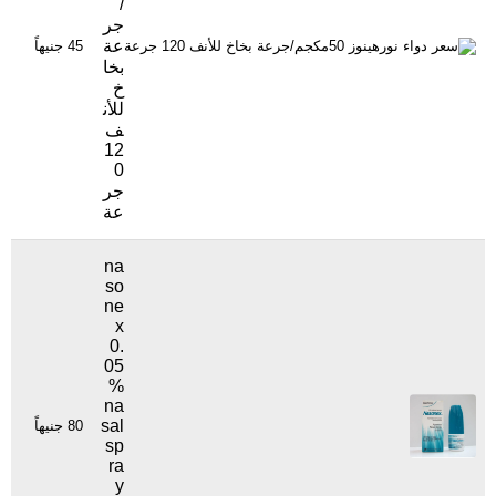
/
جر
عة
45 جنيهاً
40
بخا
خ
للأن
ف
12
0
جر
عة
na
so
ne
x
0.
05
%
na
sal
80 جنيهاً
19
sp
ra
y