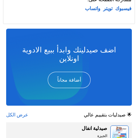
فيسبوك
تويتر
واتساب
اضف صيدليتك وابدأ ببيع الادوية
اونلاين
أضافة مجاناً
🌟 صيدليات بتقييم عالي
عرض الكل
صيدلية انفال
الجيزة