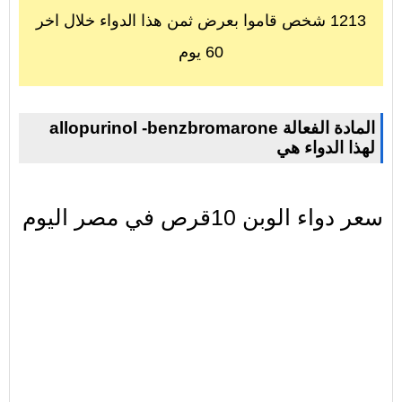
1213 شخص قاموا بعرض ثمن هذا الدواء خلال اخر
60 يوم
allopurinol -benzbromarone المادة الفعالة
لهذا الدواء هي
سعر دواء الوبن 10قرص في مصر اليوم