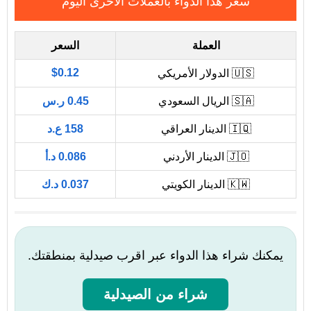
سعر هذا الدواء بالعملات الأخرى اليوم
العملة
السعر
$0.12
🇺🇸 الدولار الأمريكي
🇸🇦 الريال السعودي
0.45 ر.س
🇮🇶 الدينار العراقي
158 ع.د
🇯🇴 الدينار الأردني
0.086 د.أ
🇰🇼 الدينار الكويتي
0.037 د.ك
يمكنك شراء هذا الدواء عبر اقرب صيدلية بمنطقتك.
شراء من الصيدلية