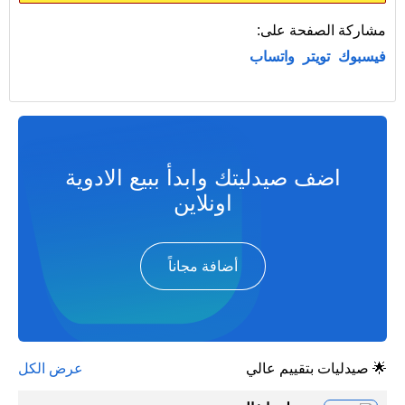
مشاركة الصفحة على:
فيسبوك
تويتر
واتساب
اضف صيدليتك وابدأ ببيع الادوية
اونلاين
أضافة مجاناً
🌟 صيدليات بتقييم عالي
عرض الكل