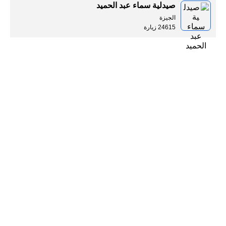
صيدلية سماء عبد الحميد
الجيزة
24615 زيارة