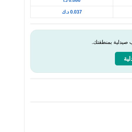
0.086 د.أ
0.037 د.ك
ب صيدلية بمنطقتك.
ية