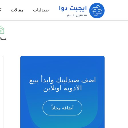
صيدليات
مقالات
ك
صيدل
اضف صيدليتك وابدأ ببيع
الادوية اونلاين
أضافة مجاناً