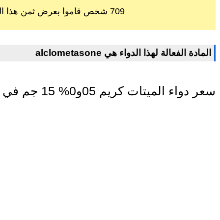
709 شخص قاموا بعرض ثمن هذا الدواء خلال اخر 60 يوم
alclometasone المادة الفعالة لهذا الدواء هي
سعر دواء الميتات كريم 05و0% 15 جم في مصر اليوم