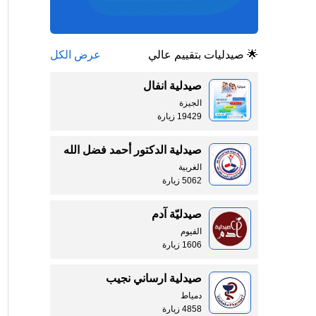
🌟 صيدليات بتقييم عالي
عرض الكل
صيدلية انفال
الجيزة
19429 زيارة
صيدلية الدكتور أحمد فضل الله
الغربية
5062 زيارة
صيدليّة آدم
الفيوم
1606 زيارة
صيدلية ارساني نجيب
دمياط
4858 زيارة