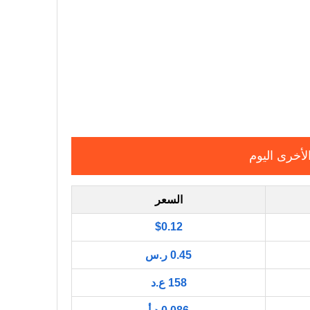
لأخرى اليوم
السعر
$0.12
0.45 ر.س
158 ع.د