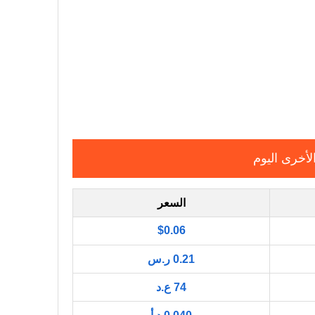
لأخرى اليوم
السعر
$0.06
0.21 ر.س
74 ع.د