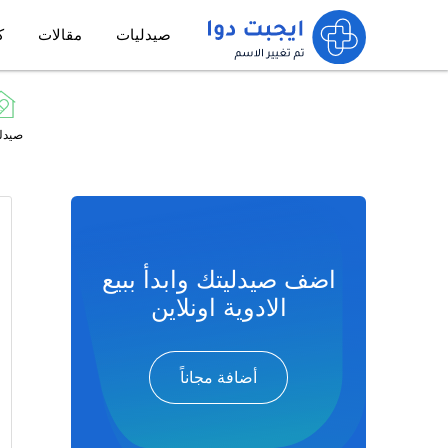
صيدليات
مقالات
ك
صيدل
اضف صيدليتك وابدأ ببيع
الادوية اونلاين
أضافة مجاناً