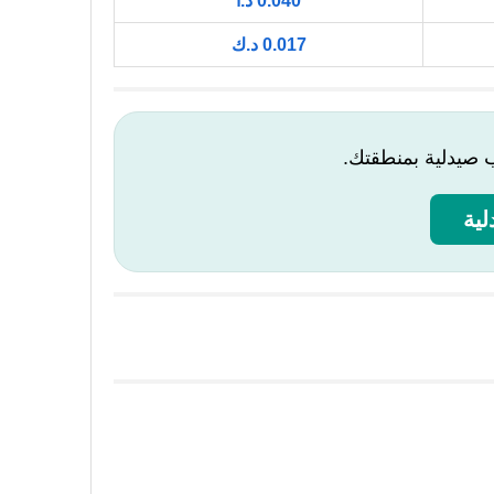
0.040 د.أ
0.017 د.ك
ب صيدلية بمنطقتك.
ية