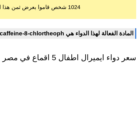
1024 شخص قاموا بعرض ثمن هذا الدواء خلال اخر 60 يوم
chlorophenoxamine-caffeine-8-chlortheoph المادة الفعالة لهذا الدواء هي
سعر دواء ايميرال اطفال 5 اقماع في مصر اليوم