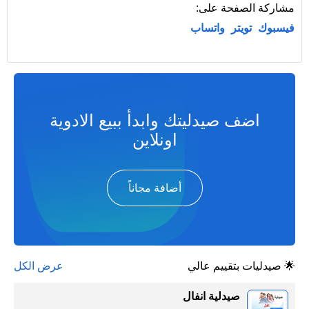
مشاركة الصفحة على:
فيسبوك
تويتر
واتساب
اضف صيدليتك وابدأ ببيع الادوية
اونلاين
أضافة مجاناً
🌟 صيدليات بتقييم عالي
عرض الكل
صيدلية انفال