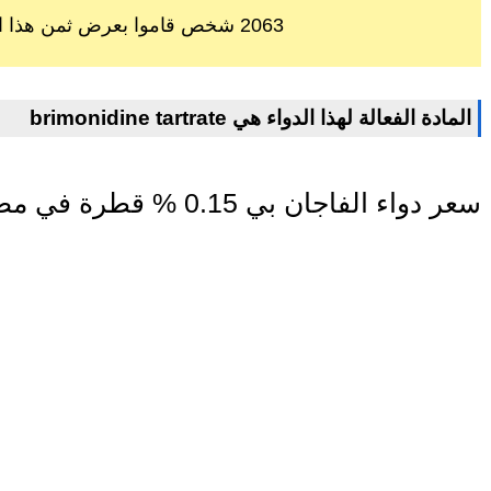
2063 شخص قاموا بعرض ثمن هذا الدواء خلال اخر 60 يوم
brimonidine tartrate المادة الفعالة لهذا الدواء هي
سعر دواء الفاجان بي 0.15 % قطرة في مصر اليوم