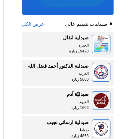
🌟 صيدليات بتقييم عالي
عرض الكل
صيدلية انفال
الجيزة
19420 زيارة
صيدلية الدكتور أحمد فضل الله
الغربية
5060 زيارة
صيدليّة آدم
الفيوم
1606 زيارة
صيدلية ارساني نجيب
دمياط
4858 زيارة