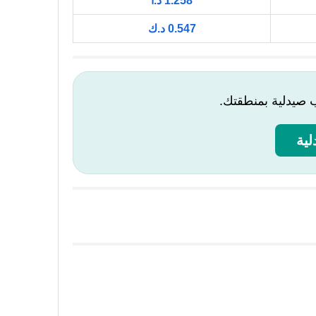
1.258 د.أ
0.547 د.ك
ب صيدلية بمنطقتك.
ية