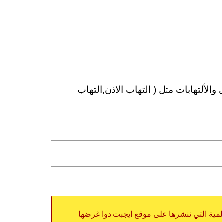
الألتهابات مثل ( التهاب الاذن,التهاب
علمية التي ننشرها على موقع ايجبت دوا غرضها