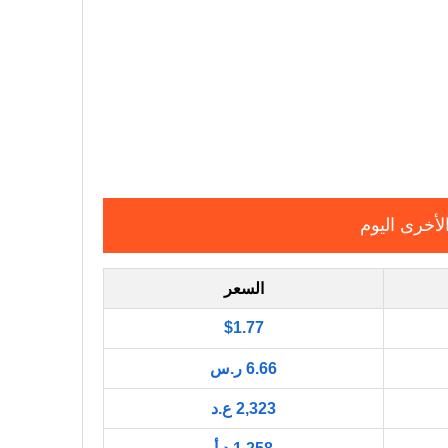
لأخرى اليوم
السعر
$1.77
6.66 ر.س
2,323 ع.د