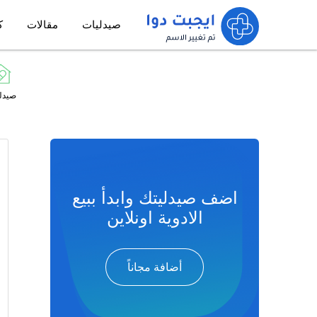
صيدليات
مقالات
ك
صيدل
اضف صيدليتك وابدأ ببيع
الادوية اونلاين
أضافة مجاناً