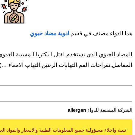
هذا الدواء مصنف في قسم
ادوية مضاد حيوي
المضاد الحيوي الذي يستخدم لقتل البكتريا المسببة للعدوى و
المفاصل,تقراحات الفم,التهابات الرىتين,التهاب الامعاء …)
الشركة المصنعة للدواء
allergan
تنبيه واخلاء مسؤولية جميع المعلومات الطبية والاسعار والمواد ال