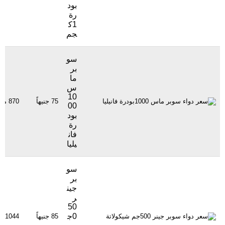
بود
رة
1ك
جم
سو
بر
ما
س
10
75 جنيهاً
870 مشاهدة
00
بود
رة
فان
يليا
سو
بر
جين
ر
50
0ج
85 جنيهاً
1044 مشاهدة