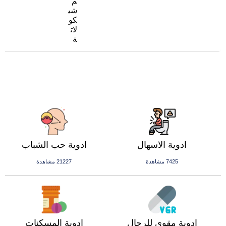
م
شي
كو
لات
ة
ادوية الاسهال
ادوية حب الشباب
7425 مشاهدة
21227 مشاهدة
ادوية مقوي للرجال
ادوية المسكنات