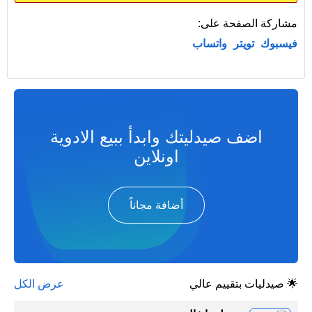
مشاركة الصفحة على:
فيسبوك
تويتر
واتساب
اضف صيدليتك وابدأ ببيع الادوية
اونلاين
أضافة مجاناً
🌟 صيدليات بتقييم عالي
عرض الكل