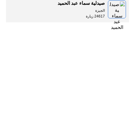
صيدلية سماء عبد الحميد
الجيزة
24617 زيارة