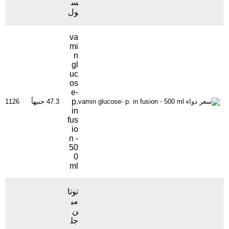
س
ول
va
mi
n
gl
uc
os
e-
p.
47.3 جنيهاً
1126 مشاهدة
in
fus
io
n -
50
0
ml
توتا
مي
ن
جل