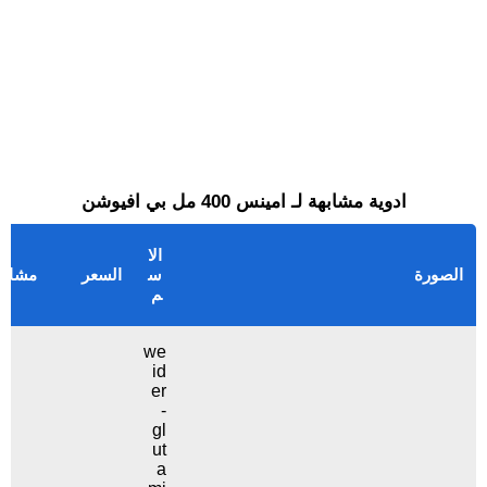
ادوية مشابهة لـ امينس 400 مل بي افيوشن
الا
الصورة
س
السعر
مشاه
م
we
id
er
-
gl
ut
a