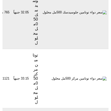
وس
يد
س
32.05 جنيهاً
765 مشاهدة
ك
50
0م
ل
مح
لو
ل
توتا
مي
ن
مر
كز
50
33.15 جنيهاً
1121 مشاهدة
0م
ل
مح
لو
ل