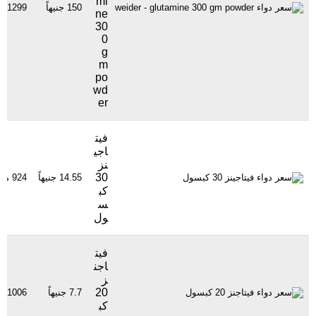
mi
150 جنيهاً
1299 مشاهدة
ne
30
0
g
m
po
wd
er
فيت
اجي
نز
30
14.55 جنيهاً
924 مشاهدة
كب
س
ول
فيت
اجن
ز
20
7.7 جنيهاً
1006 مشاهدة
كب