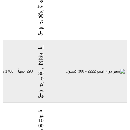
برو
تين
90
كب
س
ول
امي
نو
22
22
-
290 جنيهاً
1706 مشاهدة
30
0
كب
س
ول
امي
نو
10
00