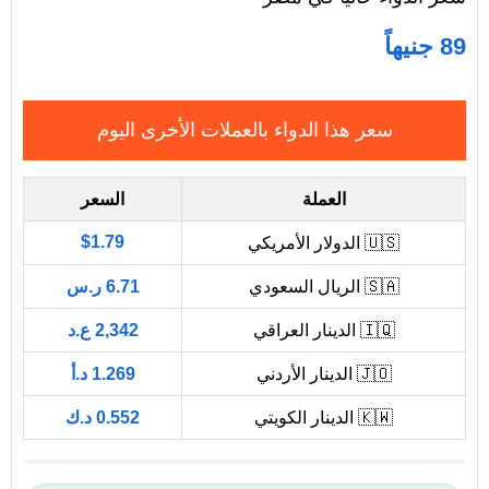
89 جنيهاً
سعر هذا الدواء بالعملات الأخرى اليوم
العملة
السعر
$1.79
🇺🇸 الدولار الأمريكي
🇸🇦 الريال السعودي
6.71 ر.س
🇮🇶 الدينار العراقي
2,342 ع.د
🇯🇴 الدينار الأردني
1.269 د.أ
🇰🇼 الدينار الكويتي
0.552 د.ك