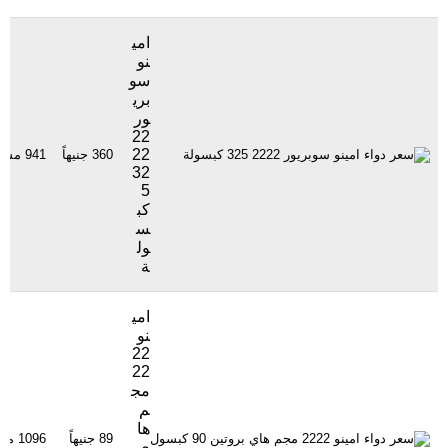
امي
نو
سو
بري
ور
22
22
360 جنيهاً
941 مشاهدة
32
5
كب
س
ول
ة
امي
نو
22
22
مج
م
ها
89 جنيهاً
1096 مشاهدة
ي