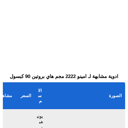
ادوية مشابهة لـ امينو 2222 مجم هاي بروتين 90 كبسول
الا
الصورة
س
السعر
مشاهد
م
يوني
في
ر