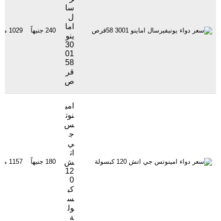
سا
ل
اما
240 جنيهاً
1029 مشاهدة
ينو
30
01
58
قر
ص
امي
نوت
س
ج
ي
ات
ش
180 جنيهاً
1157 مشاهدة
12
0
كب
س
ول
ة