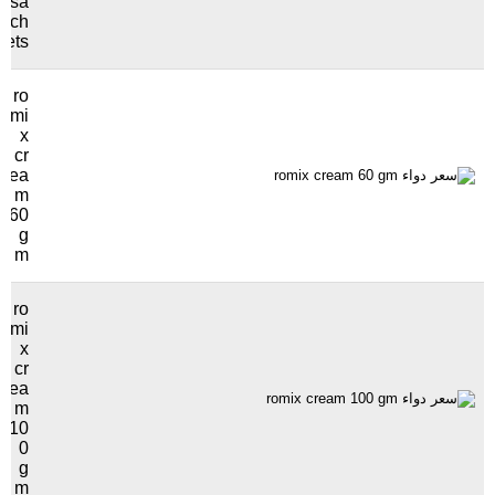
sa
ch
ets
ro
mi
x
cr
ea
m
60
g
m
ro
mi
x
cr
ea
m
10
0
g
m