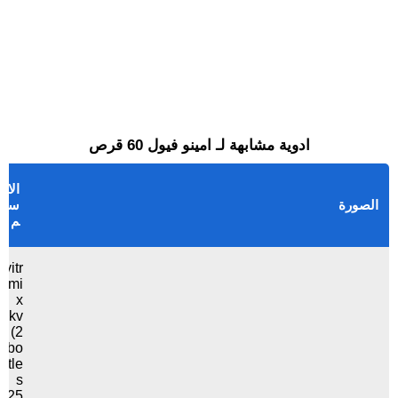
ادوية مشابهة لـ امينو فيول 60 قرص
الا
الصورة
س
م
vitr
imi
x
kv
(2
bo
ttle
s
25