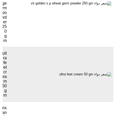
ge
rm
po
wd
er
25
0
g
m
ult
ra
fe
et
cr
ea
m
50
g
m
trix
an