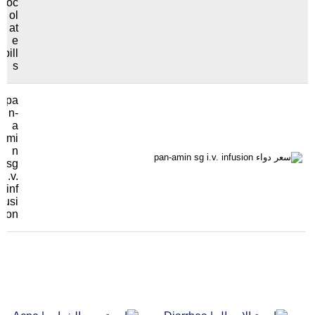
oc
ol
at
e
pill
s
pa
n-
a
mi
n
sg
i.v.
inf
usi
on