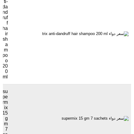
ti-
da
nd
ruf
f
ha
ir
sh
a
m
po
o
20
0
ml
su
pe
rm
ix
15
g
m
7