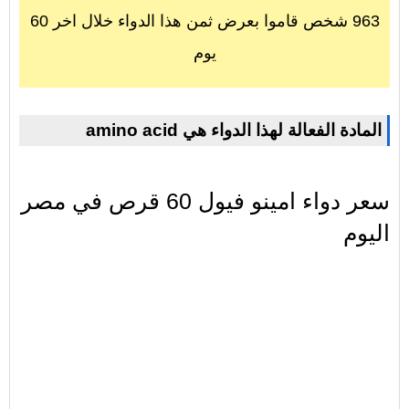
963 شخص قاموا بعرض ثمن هذا الدواء خلال اخر 60
يوم
amino acid المادة الفعالة لهذا الدواء هي
سعر دواء امينو فيول 60 قرص في مصر
اليوم