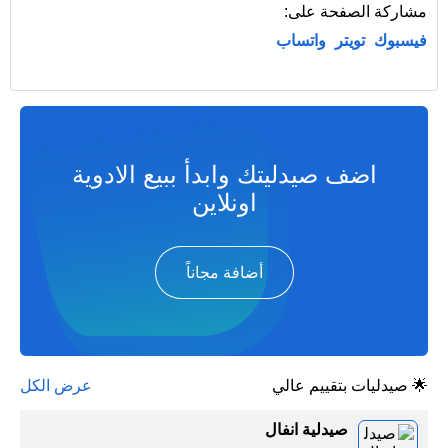
مشاركة الصفحة على:
فيسبوك
تويتر
واتساب
اضف صيدليتك وابدأ ببيع الادوية
اونلاين
أضافة مجاناً
🌟 صيدليات بتقييم عالي
عرض الكل
صيدلية انفال