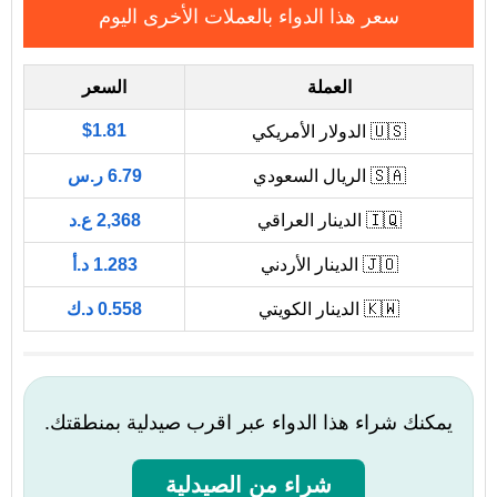
سعر هذا الدواء بالعملات الأخرى اليوم
العملة
السعر
$1.81
🇺🇸 الدولار الأمريكي
🇸🇦 الريال السعودي
6.79 ر.س
🇮🇶 الدينار العراقي
2,368 ع.د
🇯🇴 الدينار الأردني
1.283 د.أ
🇰🇼 الدينار الكويتي
0.558 د.ك
يمكنك شراء هذا الدواء عبر اقرب صيدلية بمنطقتك.
شراء من الصيدلية