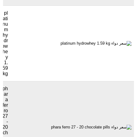
pl
ati
nu
m
hy
dr
ow
he
y
1.
59
kg
ph
ar
a
fer
ro
27
-
20
ch