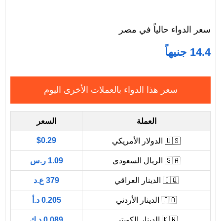
سعر الدواء حالياً في مصر
14.4 جنيهاً
سعر هذا الدواء بالعملات الأخرى اليوم
العملة
السعر
$0.29
🇺🇸 الدولار الأمريكي
🇸🇦 الريال السعودي
1.09 ر.س
🇮🇶 الدينار العراقي
379 ع.د
🇯🇴 الدينار الأردني
0.205 د.أ
🇰🇼 الدينار الكويتي
0.089 د.ك