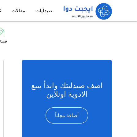
صيدليات
مقالات
ك
صيدل
اضف صيدليتك وابدأ ببيع
الادوية اونلاين
أضافة مجاناً