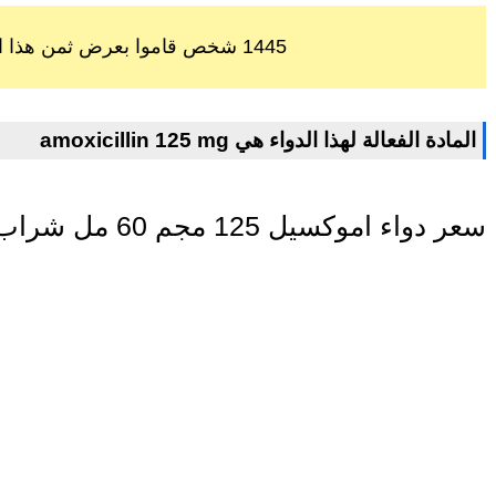
1445 شخص قاموا بعرض ثمن هذا الدواء خلال اخر 60 يوم
amoxicillin 125 mg المادة الفعالة لهذا الدواء هي
سعر دواء اموكسيل 125 مجم 60 مل شراب في مصر اليوم