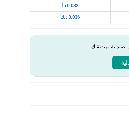
0.082 د.أ
0.036 د.ك
ب صيدلية بمنطقتك.
ية