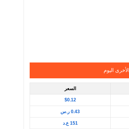
لأخرى اليوم
السعر
$0.12
0.43 ر.س
151 ع.د