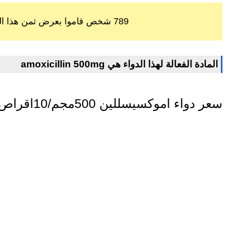
789 شخص قاموا بعرض ثمن هذا الدواء خلال اخر 60 يوم
amoxicillin 500mg المادة الفعالة لهذا الدواء هي
سعر دواء اموكسيسللين 500مجم/10اقراص في مصر اليوم