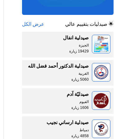
🌟 صيدليات بتقييم عالي
عرض الكل
صيدلية انفال
الجيزة
19429 زيارة
صيدلية الدكتور أحمد فضل الله
الغربية
5060 زيارة
صيدليّة آدم
الفيوم
1606 زيارة
صيدلية ارساني نجيب
دمياط
4858 زيارة