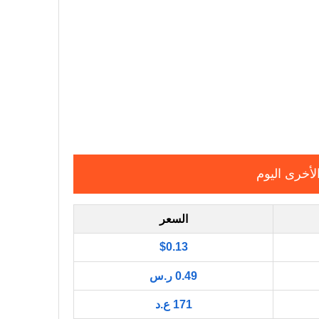
لأخرى اليوم
السعر
$0.13
0.49 ر.س
171 ع.د