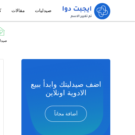
صيدليات
مقالات
ك
صيدل
اضف صيدليتك وابدأ ببيع
الادوية اونلاين
أضافة مجاناً