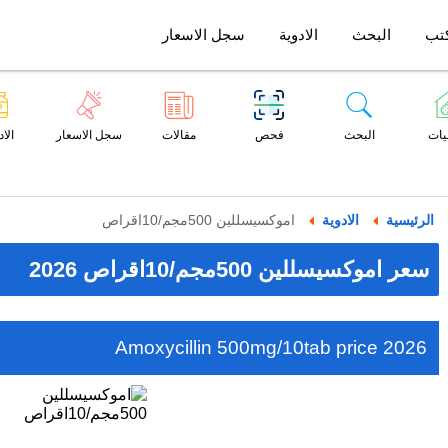
تب
البحث
الادوية
سجل الاسعار
يات
البحث
فحص
مقالات
سجل الاسعار
الاد
الرئيسية
الادوية
اموكسيسللين 500مجم/10اقراص
سعر اموكسيسللين 500مجم/10اقراص 2026
Amoxycillin 500mg/10tab price 2026