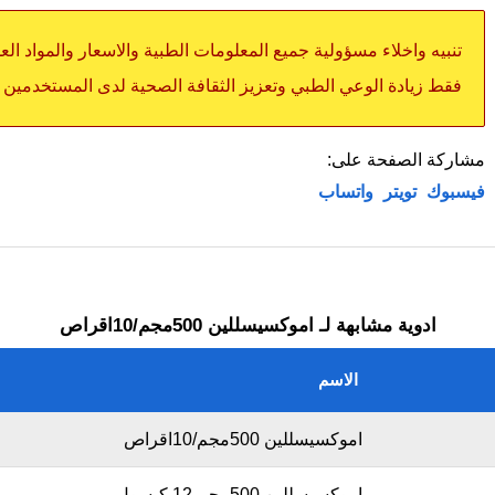
تنبيه واخلاء مسؤولية جميع المعلومات الطبية والاسعار والمواد ال
فقط زيادة الوعي الطبي وتعزيز الثقافة الصحية لدى المستخدمين
مشاركة الصفحة على:
فيسبوك
تويتر
واتساب
ادوية مشابهة لـ اموكسيسللين 500مجم/10اقراص
الاسم
اموكسيسللين 500مجم/10اقراص
اموكسيسللين 500مجم 12 كبسول