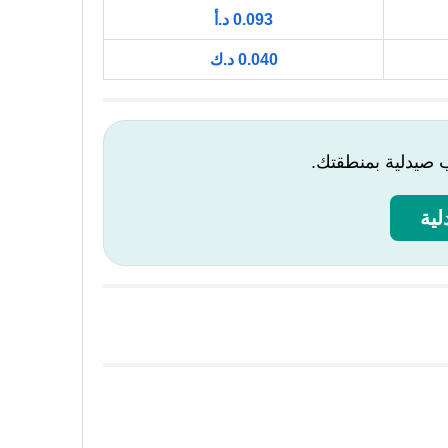
0.093 د.أ
0.040 د.ك
ب صيدلية بمنطقتك.
ية