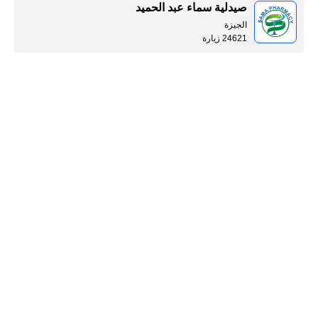
صيدلية سماء عبد الحميد
الجيزة
24621 زيارة