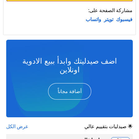
مشاركة الصفحة على:
فيسبوك
تويتر
واتساب
اضف صيدليتك وابدأ ببيع الادوية
اونلاين
أضافة مجاناً
🌟 صيدليات بتقييم عالي
عرض الكل