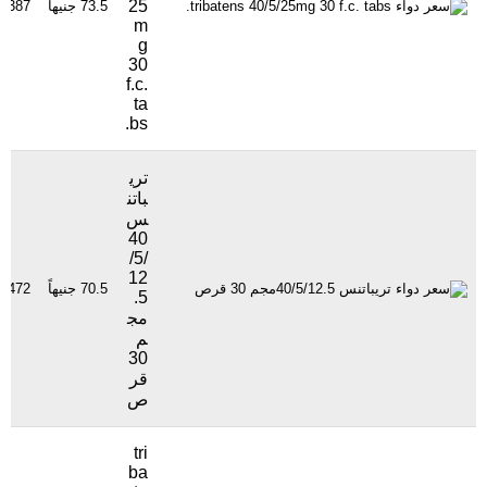
25
73.5 جنيهاً
1387 مشاهدة
m
g
30
f.c.
ta
bs.
تري
باتن
س
40
/5/
12
70.5 جنيهاً
2472 مشاهدة
.5
مج
م
30
قر
ص
tri
ba