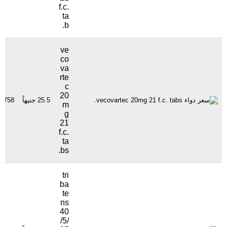
f.c.
ta
b.
ve
co
va
rte
c
20
25.5 جنيهاً
758 مشاهدة
m
g
21
f.c.
ta
bs.
tri
ba
te
ns
40
/5/