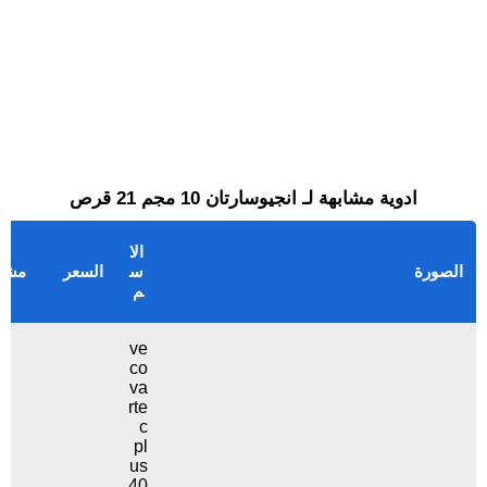
ادوية مشابهة لـ انجيوسارتان 10 مجم 21 قرص
الا
الصورة
س
السعر
مشا
م
ve
co
va
rte
c
pl
us
40