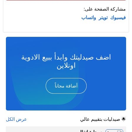
مشاركة الصفحة على:
فيسبوك
تويتر
واتساب
اضف صيدليتك وابدأ ببيع الادوية
اونلاين
أضافة مجاناً
🌟 صيدليات بتقييم عالي
عرض الكل