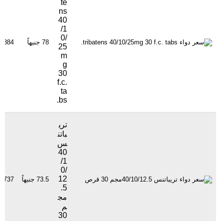
te
ns
40
/1
0/
78 جنيهاً
884 مشاهدة
25
m
g
30
f.c.
ta
bs.
تري
باتن
س
40
/1
0/
12
73.5 جنيهاً
1737 مشاهدة
.5
مج
م
30