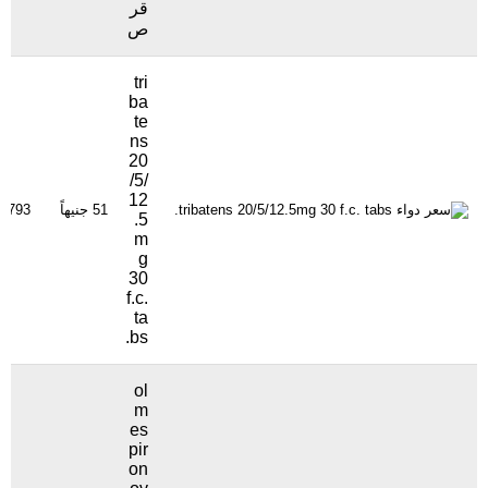
قر
ص
tri
ba
te
ns
20
/5/
12
51 جنيهاً
1793 مشاهدة
.5
m
g
30
f.c.
ta
bs.
ol
m
es
pir
on