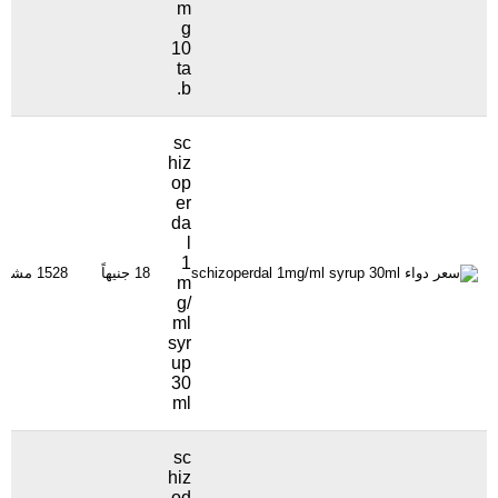
m
g
10
ta
b.
sc
hiz
op
er
da
l
1
18 جنيهاً
1528 مشاهدة
m
g/
ml
syr
up
30
ml
sc
hiz
od