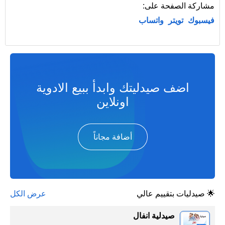
مشاركة الصفحة على:
فيسبوك
تويتر
واتساب
اضف صيدليتك وابدأ ببيع الادوية
اونلاين
أضافة مجاناً
🌟 صيدليات بتقييم عالي
عرض الكل
صيدلية انفال