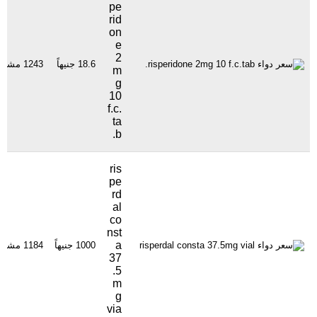
pe
rid
on
e
2
18.6 جنيهاً
1243 مشاهدة
m
g
10
f.c.
ta
b.
ris
pe
rd
al
co
nst
a
1000 جنيهاً
1184 مشاهدة
37
.5
m
g
via