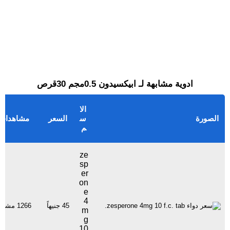
ادوية مشابهة لـ ابيكسيدون 0.5مجم 30قرص
الا
الصورة
س
السعر
مشاهدات
م
ze
sp
er
on
e
4
45 جنيهاً
1266 مشاهدة
m
g
10