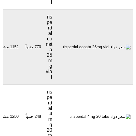
l
ris
pe
rd
al
co
nst
770 جنيهاً
1152 مشاهدة
a
25
m
g
via
l
ris
pe
rd
al
4
248 جنيهاً
1250 مشاهدة
m
g
20
ta