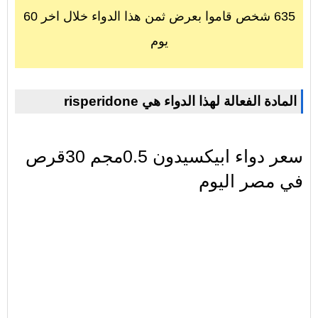
635 شخص قاموا بعرض ثمن هذا الدواء خلال اخر 60
يوم
risperidone المادة الفعالة لهذا الدواء هي
سعر دواء ابيكسيدون 0.5مجم 30قرص
في مصر اليوم