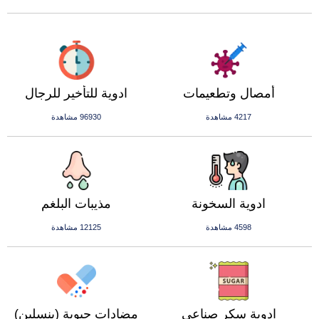
أمصال وتطعيمات
ادوية للتأخير للرجال
4217 مشاهدة
96930 مشاهدة
ادوية السخونة
مذيبات البلغم
4598 مشاهدة
12125 مشاهدة
ادوية سكر صناعي
مضادات حيوية (بنسلين)