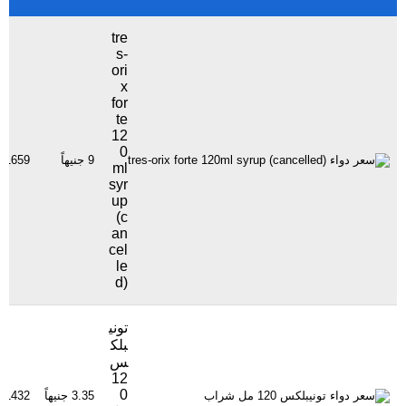
tre
s-
ori
x
for
te
12
0
9 جنيهاً
1659 مشاهدة
ml
syr
up
(c
an
cel
le
d)
توني
بلك
س
12
0
3.35 جنيهاً
1432 مشاهدة