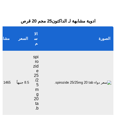
ادوية مشابهة لـ الداكتون25 مجم 20 قرص
الا
الصورة
س
السعر
مشاهد
م
spi
ro
zid
e
25
/2
8.5 جنيهاً
1465 مشاهدة
5
m
g
20
ta
b.