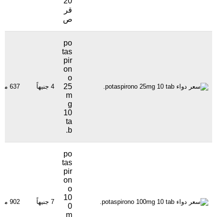
20
قر
ص
po
tas
pir
on
o
25
4 جنيهاً
637 مشاهدة
m
g
10
ta
b.
po
tas
pir
on
o
10
7 جنيهاً
902 مشاهدة
0
m