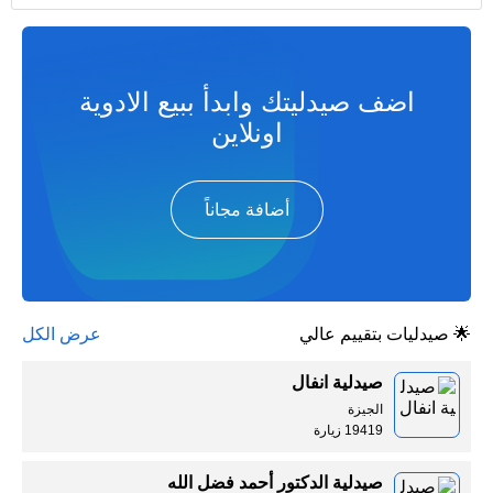
اضف صيدليتك وابدأ ببيع الادوية
اونلاين
أضافة مجاناً
🌟 صيدليات بتقييم عالي
عرض الكل
صيدلية انفال
الجيزة
19419 زيارة
صيدلية الدكتور أحمد فضل الله