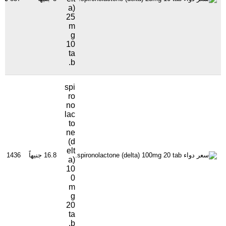
a)
25
m
g
10
ta
b.
spi
ro
no
lac
to
ne
(d
elt
16.8 جنيهاً
1436 مشاهدة
a)
10
0
m
g
20
ta
b.