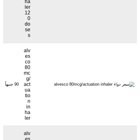
ha
ler
12
0
do
se
s
alv
es
co
80
mc
g/
act
90 جنيهاً
ua
tio
n
in
ha
ler
alv
es