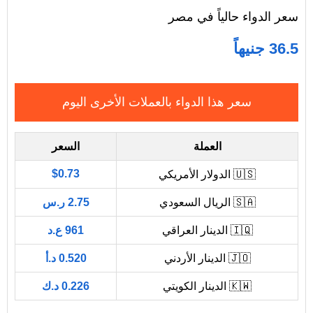
سعر الدواء حالياً في مصر
36.5 جنيهاً
سعر هذا الدواء بالعملات الأخرى اليوم
العملة
السعر
$0.73
🇺🇸 الدولار الأمريكي
🇸🇦 الريال السعودي
2.75 ر.س
🇮🇶 الدينار العراقي
961 ع.د
🇯🇴 الدينار الأردني
0.520 د.أ
🇰🇼 الدينار الكويتي
0.226 د.ك