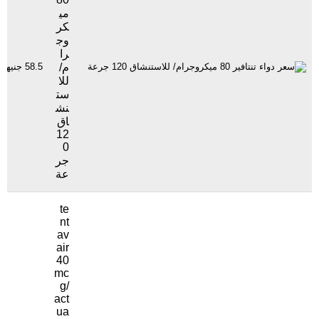
مي
كر
وج
را
م/
58.5 جنيهاً
للا
ست
نش
اق
12
0
جر
عة
te
nt
av
air
40
mc
g/
act
ua