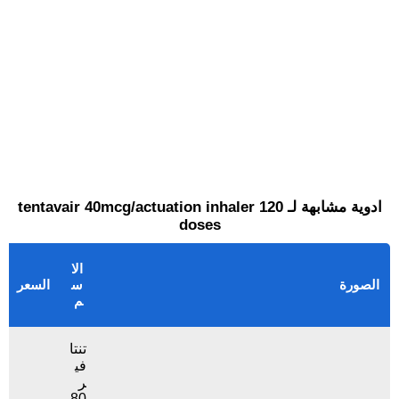
ادوية مشابهة لـ tentavair 40mcg/actuation inhaler 120
doses
الا
الصورة
س
السعر
م
تنتا
في
ر
80