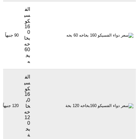
الف
سي
كو
16
0
90 جنيهاً
بخا
خه
60
بخ
ه
الف
سي
كو
16
0ب
خا
120 جنيهاً
خه
12
0
بخ
ة