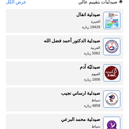
🌟 صيدليات بتقييم عالي
عرض الكل
صيدلية انفال
الجيزة
19429 زيارة
صيدلية الدكتور أحمد فضل الله
الغربية
5062 زيارة
صيدليّة آدم
الفيوم
1606 زيارة
صيدلية ارساني نجيب
دمياط
4859 زيارة
صيدلية محمد البرعي
دمياط