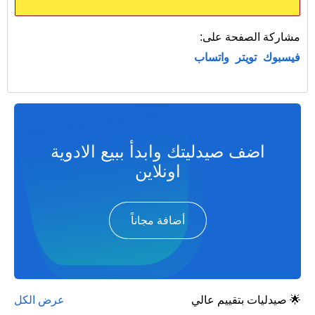
مشاركة الصفحة على:
فيسبوك
تويتر
واتساب
اضف صيدليتك وابدأ ببيع الادوية
اونلاين
أضافة مجاناً
🌟 صيدليات بتقييم عالي
عرض الكل