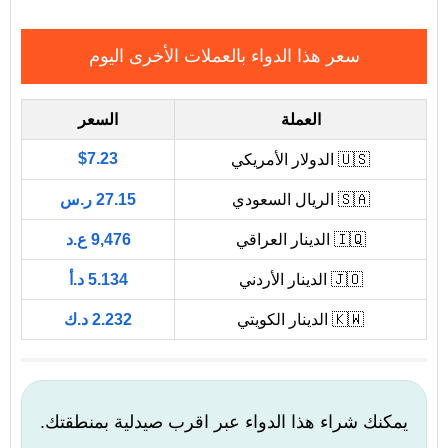
سعر هذا الدواء بالعملات الأخرى اليوم
العملة
السعر
$7.23
🇺🇸 الدولار الأمريكي
🇸🇦 الريال السعودي
27.15 ر.س
🇮🇶 الدينار العراقي
9,476 ع.د
🇯🇴 الدينار الأردني
5.134 د.أ
🇰🇼 الدينار الكويتي
2.232 د.ك
يمكنك شراء هذا الدواء عبر اقرب صيدلية بمنطقتك.