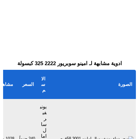
ادوية مشابهة لـ امينو سوبريور 2222 325 كبسولة
الا
الصورة
س
السعر
مشاهد
م
يوني
في
ر
سا
ل
اما
240 جنيهاً
1028 مشاهدة