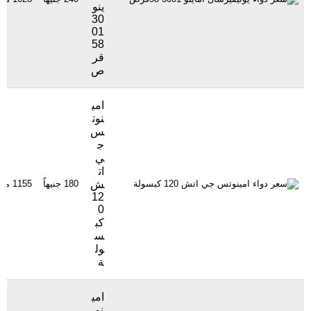
ينو
30
01
58
قر
ص
امي
نوت
س
ج
ي
ات
ش
180 جنيهاً
1155 مشاهدة
12
0
كب
س
ول
ة
امي
نو