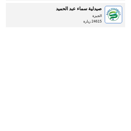
صيدلية سماء عبد الحميد
الجيزة
24615 زيارة