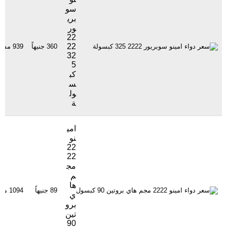
سو
بري
ور
22
22
360 جنيهاً
939 مشاهدة
32
5
كب
س
ول
ة
امي
نو
22
22
مج
م
ها
89 جنيهاً
1094 مشاهدة
ي
برو
تين
90