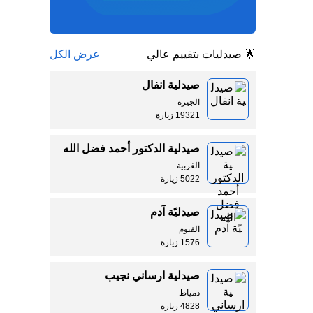
🌟 صيدليات بتقييم عالي
عرض الكل
صيدلية انفال
الجيزة
19321 زيارة
صيدلية الدكتور أحمد فضل الله
الغربية
5022 زيارة
صيدليّة آدم
الفيوم
1576 زيارة
صيدلية ارساني نجيب
دمياط
4828 زيارة