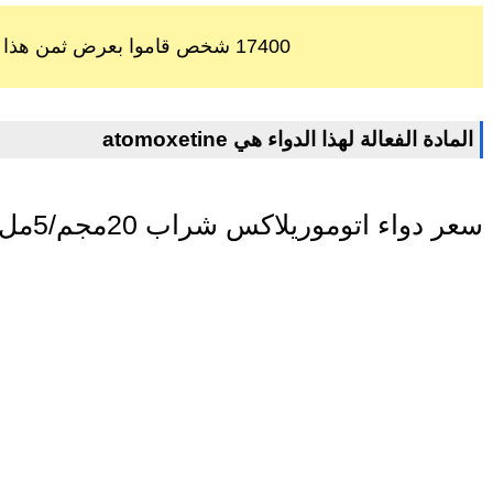
17400 شخص قاموا بعرض ثمن هذا الدواء خلال اخر 60 يوم
atomoxetine المادة الفعالة لهذا الدواء هي
سعر دواء اتوموريلاكس شراب 20مجم/5مل 100مل في مصر اليوم