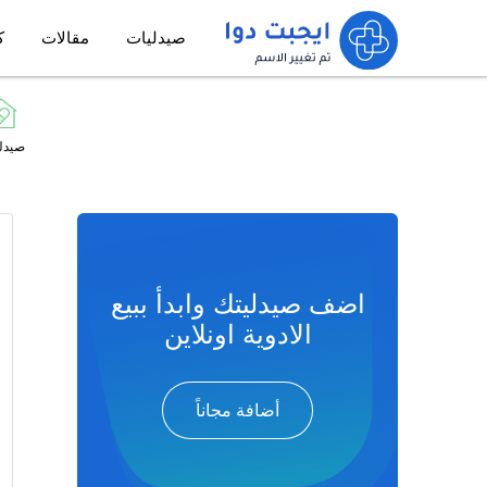
صيدليات
مقالات
ك
صيدل
اضف صيدليتك وابدأ ببيع
الادوية اونلاين
أضافة مجاناً