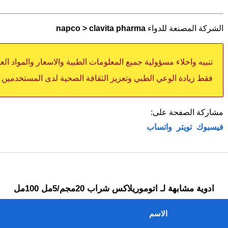
الشركة المصنعة للدواء
napco > clavita pharma
تنبيه واخلاء مسؤولية جميع المعلومات الطبية والاسعار والمواد ال
فقط زيادة الوعي الطبي وتعزيز الثقافة الصحية لدى المستخدمين
مشاركة الصفحة على:
فيسبوك
تويتر
واتساب
ادوية مشابهة لـ اتوموريلاكس شراب 20مجم/5مل 100مل
الاسم