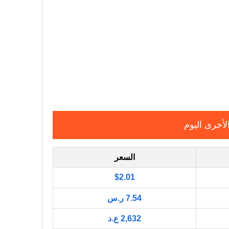
لأخرى اليوم
السعر
$2.01
7.54 ر.س
2,632 ع.د