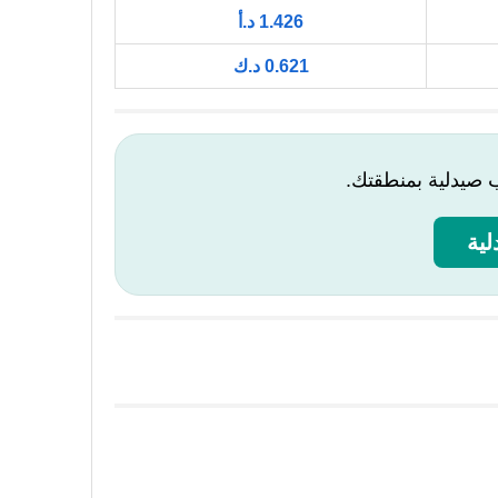
1.426 د.أ
0.621 د.ك
ب صيدلية بمنطقتك.
ية