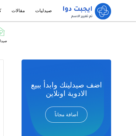
صيدليات
مقالات
ك
صيدل
اضف صيدليتك وابدأ ببيع
الادوية اونلاين
أضافة مجاناً