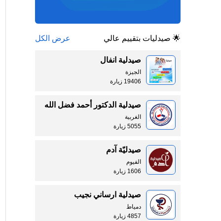
🌟 صيدليات بتقييم عالي
عرض الكل
صيدلية انفال
الجيزة
19406 زيارة
صيدلية الدكتور أحمد فضل الله
الغربية
5055 زيارة
صيدليّة آدم
الفيوم
1606 زيارة
صيدلية ارساني نجيب
دمياط
4857 زيارة