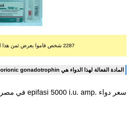
2287 شخص قاموا بعرض ثمن هذا الدواء خلال اخر 60 يوم
human chorionic gonadotrophin المادة الفعالة لهذا الدواء هي
في مصر اليوم epifasi 5000 i.u. amp. سعر دواء