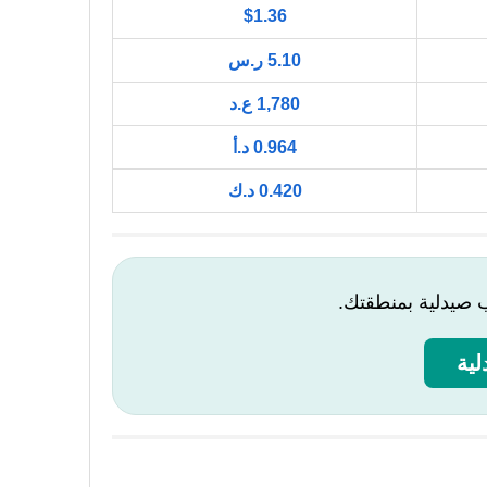
$1.36
5.10 ر.س
1,780 ع.د
0.964 د.أ
0.420 د.ك
ب صيدلية بمنطقتك.
ية