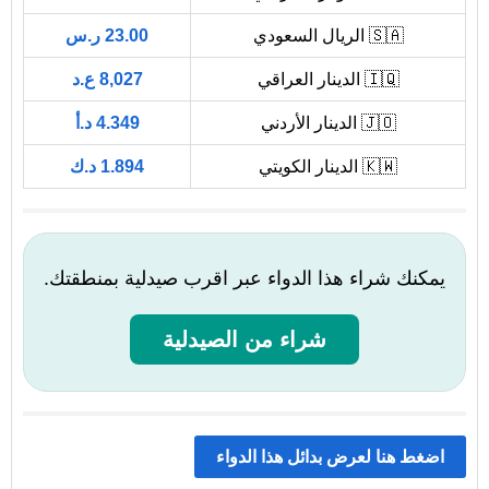
🇸🇦 الريال السعودي
23.00 ر.س
🇮🇶 الدينار العراقي
8,027 ع.د
🇯🇴 الدينار الأردني
4.349 د.أ
🇰🇼 الدينار الكويتي
1.894 د.ك
يمكنك شراء هذا الدواء عبر اقرب صيدلية بمنطقتك.
شراء من الصيدلية
اضغط هنا لعرض بدائل هذا الدواء