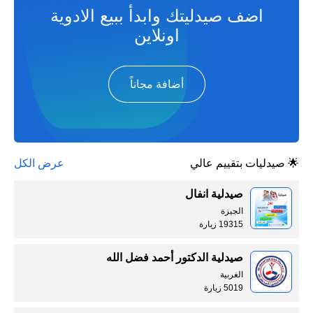
اضف صيدليتك وابدأ ببيع الادوية
اونلاين
أضافة مجاناً
🌟 صيدليات بتقييم عالي
عرض الكل
صيدلية انفال
الجيزة
19315 زيارة
صيدلية الدكتور أحمد فضل الله
الغربية
5019 زيارة