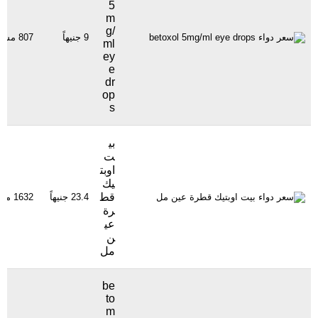
5
m
g/
9 جنيهاً
807 مشاهدة
ml
ey
e
dr
op
s
بي
ت
اوبت
يك
قط
23.4 جنيهاً
1632 مشاهدة
رة
عي
ن
مل
be
to
m