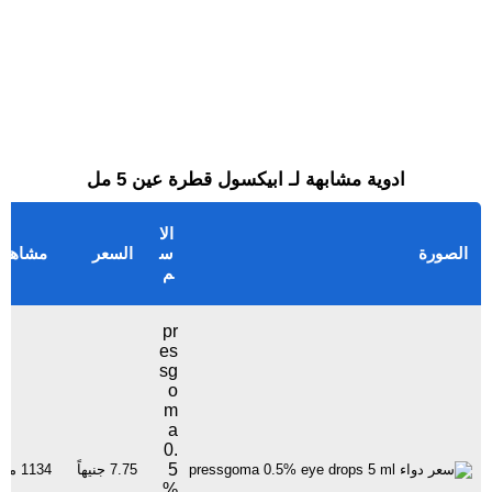
ادوية مشابهة لـ ابيكسول قطرة عين 5 مل
الا
الصورة
س
السعر
مشاهدا
م
pr
es
sg
o
m
a
0.
5
7.75 جنيهاً
1134 مشاهدة
%