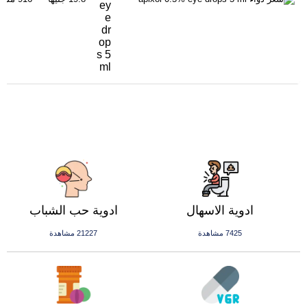
ey
e
dr
op
s 5
ml
ادوية الاسهال
ادوية حب الشباب
7425 مشاهدة
21227 مشاهدة