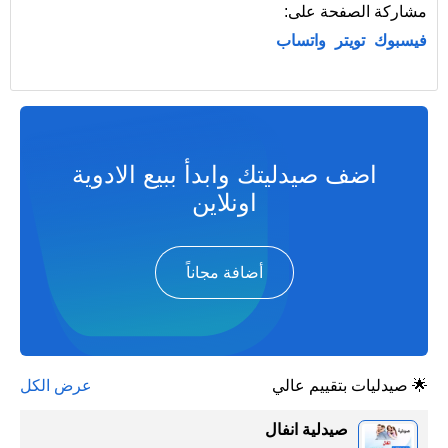
مشاركة الصفحة على:
فيسبوك
تويتر
واتساب
اضف صيدليتك وابدأ ببيع الادوية
اونلاين
أضافة مجاناً
🌟 صيدليات بتقييم عالي
عرض الكل
صيدلية انفال