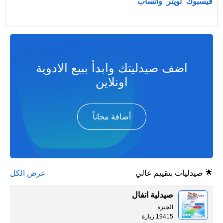
فيسبوك
تويتر
واتساب
اضف صيدليتك وابدأ ببيع الادوية
اونلاين
أضافة مجاناً
🌟 صيدليات بتقييم عالي
عرض الكل
صيدلية انفال
الجيزة
19415 زيارة