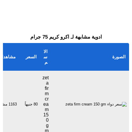
ادوية مشابهة لـ اكرو كريم 75 جرام
الا
الصورة
س
السعر
مشاهدات
م
zet
a
fir
m
cr
ea
80 جنيهاً
1163 مشاهدة
m
15
0
g
m