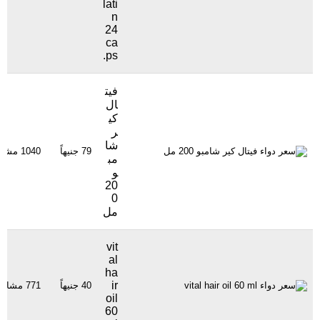
lati
n
24
ca
ps.
فيت
ال
كي
ر
شا
79 جنيهاً
1040 مشاهدة
مب
و
20
0
مل
vit
al
ha
ir
40 جنيهاً
771 مشاهدة
oil
60