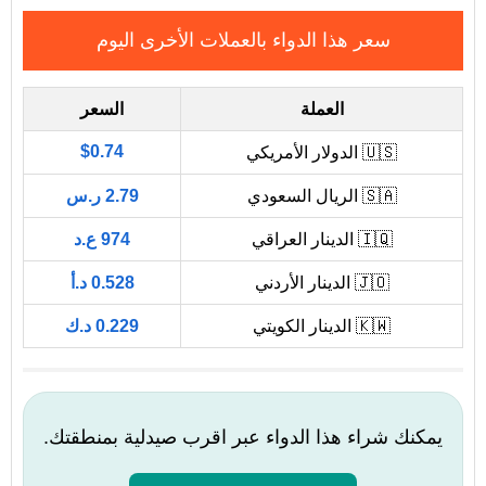
سعر هذا الدواء بالعملات الأخرى اليوم
العملة
السعر
$0.74
🇺🇸 الدولار الأمريكي
🇸🇦 الريال السعودي
2.79 ر.س
🇮🇶 الدينار العراقي
974 ع.د
🇯🇴 الدينار الأردني
0.528 د.أ
🇰🇼 الدينار الكويتي
0.229 د.ك
يمكنك شراء هذا الدواء عبر اقرب صيدلية بمنطقتك.