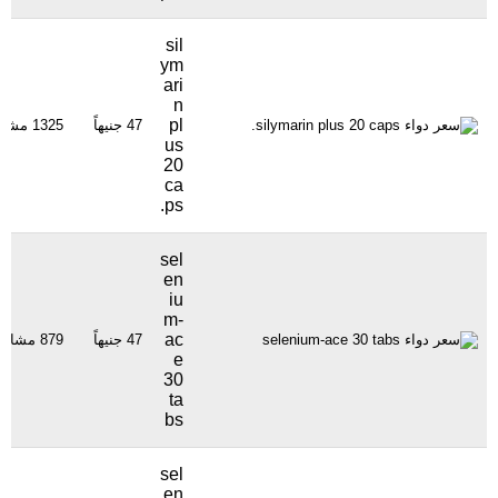
sil
ym
ari
n
pl
47 جنيهاً
1325 مشاهدة
us
20
ca
ps.
sel
en
iu
m-
ac
47 جنيهاً
879 مشاهدة
e
30
ta
bs
sel
en