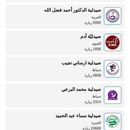
صيدلية الدكتور أحمد فضل الله
الغربية
5060 زيارة
صيدليّة آدم
الفيوم
1606 زيارة
صيدلية ارساني نجيب
دمياط
4858 زيارة
صيدلية محمد البرعي
دمياط
3314 زيارة
صيدلية سماء عبد الحميد
الجيزة
24606 زيارة