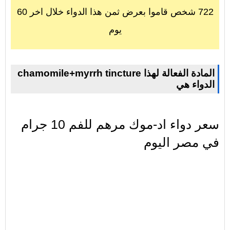
722 شخص قاموا بعرض ثمن هذا الدواء خلال اخر 60
يوم
chamomile+myrrh tincture المادة الفعالة لهذا
الدواء هي
سعر دواء اد-موك مرهم للفم 10 جرام
في مصر اليوم