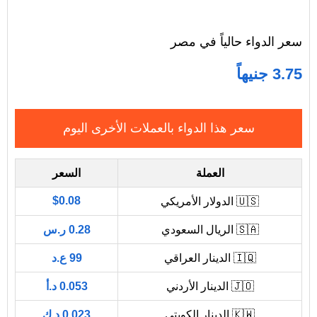
سعر الدواء حالياً في مصر
3.75 جنيهاً
سعر هذا الدواء بالعملات الأخرى اليوم
العملة
السعر
$0.08
🇺🇸 الدولار الأمريكي
🇸🇦 الريال السعودي
0.28 ر.س
🇮🇶 الدينار العراقي
99 ع.د
🇯🇴 الدينار الأردني
0.053 د.أ
🇰🇼 الدينار الكويتي
0.023 د.ك