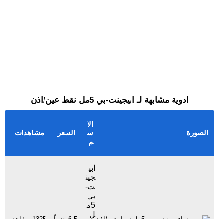
ادوية مشابهة لـ ابيجينت-بي 5مل نقط عين/اذن
الا
الصورة
س
السعر
مشاهدات
م
ابي
جين
ت-
بي
5م
ل
6.5 جنيهاً
1325 مشاهدة