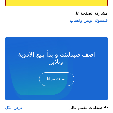
مشاركة الصفحة على:
فيسبوك
تويتر
واتساب
اضف صيدليتك وابدأ ببيع الادوية
اونلاين
أضافة مجاناً
🌟 صيدليات بتقييم عالي
عرض الكل