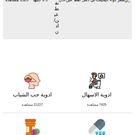
نق
ط
عي
ن/
اذ
ن
ادوية الاسهال
ادوية حب الشباب
7425 مشاهدة
21227 مشاهدة