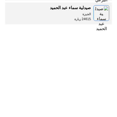
صيدلية سماء عبد الحميد
الجيزة
24615 زيارة